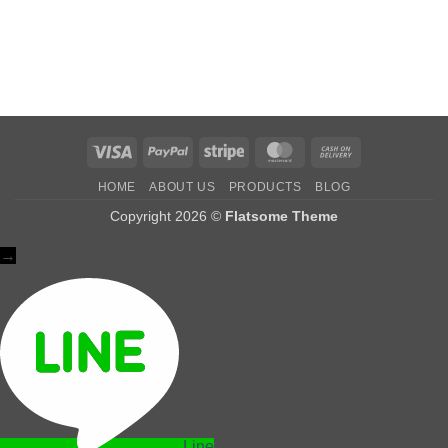
Visa
PayPal
Stripe
MasterCard
Cash
On
HOME
ABOUT US
PRODUCTS
BLOG
Delivery
Copyright 2026 ©
Flatsome Theme
→
Line